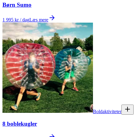
Børn Sumo
1 995 kr / dag
Læs mere
Boldaktiviteter
8 boblekugler