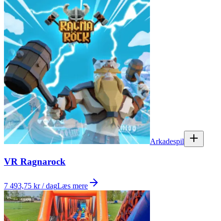
Arkadespil
VR Ragnarock
7 493,75 kr / dag
Læs mere