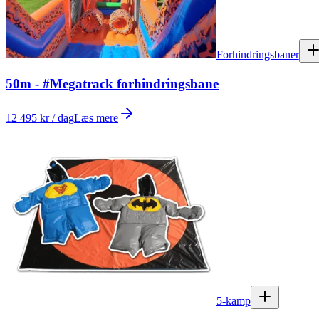
Forhindringsbaner
50m - #Megatrack forhindringsbane
12 495 kr / dag
Læs mere
5-kamp