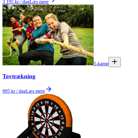
3 195 kr / dag
Læs mere
5-kamp
Tovtrækning
995 kr / dag
Læs mere