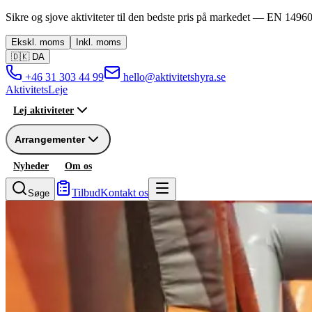
Sikre og sjove aktiviteter til den bedste pris på markedet —
EN 14960
Ekskl.
moms
Inkl.
moms
🇩🇰
DA
+46 31 303 44 99
hello@aktivitetshyra.se
Aktivitets
Leje
Lej aktiviteter
Arrangementer
Nyheder
Om os
Tilbud
Kontakt os
Søge