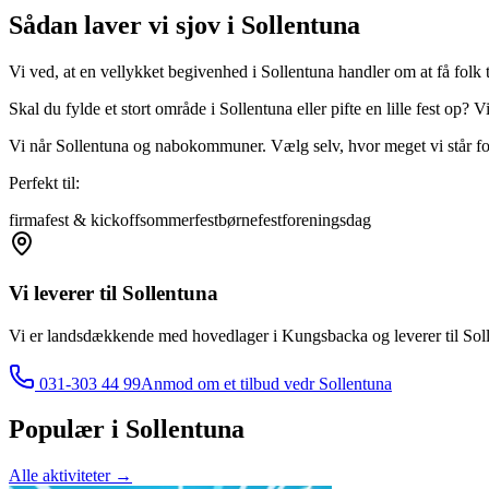
Sådan laver vi sjov i Sollentuna
Vi ved, at en vellykket begivenhed i Sollentuna handler om at få folk t
Skal du fylde et stort område i Sollentuna eller pifte en lille fest op
Vi når Sollentuna og nabokommuner. Vælg selv, hvor meget vi står for – 
Perfekt til:
firmafest & kickoff
sommerfest
børnefest
foreningsdag
Vi leverer til
Sollentuna
Vi er landsdækkende med hovedlager i Kungsbacka og leverer til
Sol
031-303 44 99
Anmod om et tilbud vedr
Sollentuna
Populær i
Sollentuna
Alle aktiviteter
→