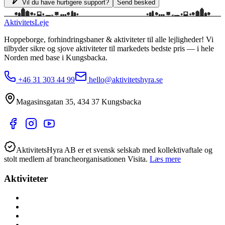
Vil du have hurtigere support?
Send besked
Aktivitets
Leje
Hoppeborge, forhindringsbaner & aktiviteter til alle lejligheder!
Vi
tilbyder sikre og sjove aktiviteter til markedets bedste pris — i hele
Norden med base i
Kungsbacka
.
+46 31 303 44 99
hello@aktivitetshyra.se
Magasinsgatan 35
,
434 37
Kungsbacka
AktivitetsHyra AB er et svensk selskab med kollektivaftale og
stolt medlem af brancheorganisationen Visita.
Læs mere
Aktiviteter
Alle aktiviteter
Aktiviteter hele året
Lej lokalt (nær dig)