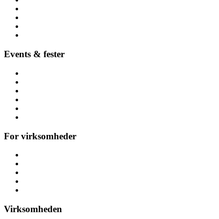
Børnefødselsdag
Højtider
Byer (hele Danmark)
Hoppeborge
Forhindringsbaner
Events & fester
Firmafest
Temafest
Høstfest
Polterabend & hønefest
Referencer
Alle arrangementer
For virksomheder
Messeaktiviteter
Kickoff & teambuilding
Konference
Personalefest
Julefrokost & julefest
Virksomheden