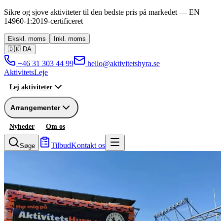
Sikre og sjove aktiviteter til den bedste pris på markedet —
EN
14960-1:2019
-
certificeret
Ekskl.
moms
Inkl.
moms
🇩🇰
DA
+46 31 303 44 99
hello@aktivitetshyra.se
Aktivitets
Leje
Lej aktiviteter
Arrangementer
Nyheder
Om os
Tilbud
Kontakt os
Søge