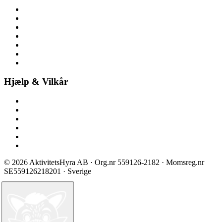
Om aktivitetsleje
Her finder du os
Nyheder
Ledige stillinger
Pressemateriale
Pressemeddelelser
Bliv partner
Hjælp & Vilkår
Kontakt os
Spørgsmål & svar
Prisliste
Sikkerhed & certificering
Vilkår ved booking
Privatlivspolitik
©
2026
AktivitetsHyra AB
· Org.nr
559126-2182
· Momsreg.nr
SE559126218201
· Sverige