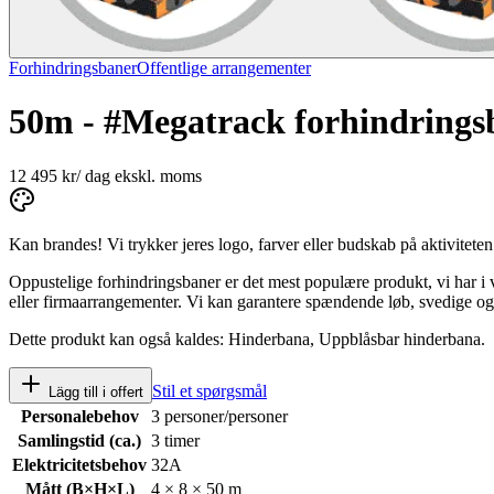
Forhindringsbaner
Offentlige arrangementer
50m - #Megatrack forhindrings
12 495 kr
/
dag
ekskl. moms
Kan brandes!
Vi trykker jeres logo, farver eller budskab på aktiviteten
Oppustelige forhindringsbaner er det mest populære produkt, vi har i
eller firmaarrangementer. Vi kan garantere spændende løb, svedige og 
Dette produkt kan også kaldes:
Hinderbana, Uppblåsbar hinderbana
.
Stil et spørgsmål
Lägg till i offert
Personalebehov
3 personer/personer
Samlingstid (ca.)
3 timer
Elektricitetsbehov
32A
Mått (B×H×L)
4 × 8 × 50 m