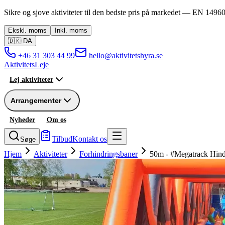
Sikre og sjove aktiviteter til den bedste pris på markedet —
EN 14960
Ekskl.
moms
Inkl.
moms
🇩🇰
DA
+46 31 303 44 99
hello@aktivitetshyra.se
Aktivitets
Leje
Lej aktiviteter
Arrangementer
Nyheder
Om os
Tilbud
Kontakt os
Søge
Hjem
Aktiviteter
Forhindringsbaner
50m - #Megatrack Hin