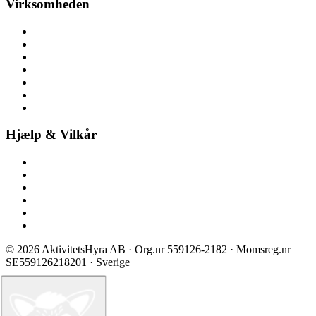
Virksomheden
Om aktivitetsleje
Her finder du os
Nyheder
Ledige stillinger
Pressemateriale
Pressemeddelelser
Bliv partner
Hjælp & Vilkår
Kontakt os
Spørgsmål & svar
Prisliste
Sikkerhed & certificering
Vilkår ved booking
Privatlivspolitik
©
2026
AktivitetsHyra AB
· Org.nr
559126-2182
· Momsreg.nr
SE559126218201
· Sverige