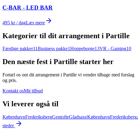
C-BAR - LED BAR
495 kr / dag
Læs mere
Kategorier til dit arrangement i
Partille
Færdige pakker
11
Business pakke
1
Hoppeborge
13
VR - Gaming
10
Den næste fest i Partille starter her
Fortæl os om dit arrangement i
Partille
vi vender tilbage med forslag
og pris.
Kontakt os
Mit tilbud
Vi leverer også til
København
Frederiksberg
Gentofte
Gladsaxe
København
Frederiksberg
steder