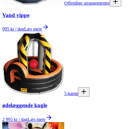
Offentlige arrangementer
Vand vippe
995 kr / dag
Læs mere
5-kamp
ødelæggende kugle
2 995 kr / dag
Læs mere