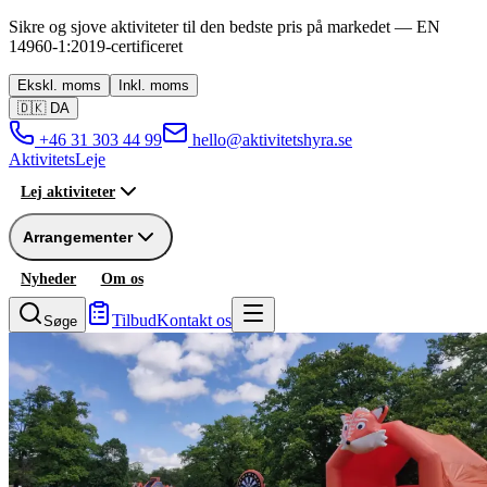
Sikre og sjove aktiviteter til den bedste pris på markedet —
EN
14960-1:2019
-
certificeret
Ekskl.
moms
Inkl.
moms
🇩🇰
DA
+46 31 303 44 99
hello@aktivitetshyra.se
Aktivitets
Leje
Lej aktiviteter
Arrangementer
Nyheder
Om os
Tilbud
Kontakt os
Søge