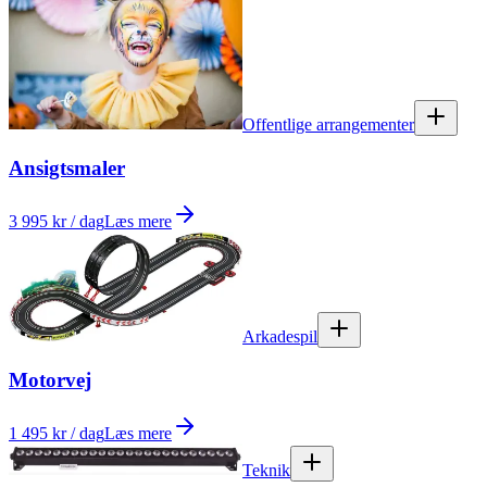
Offentlige arrangementer
Ansigtsmaler
3 995 kr / dag
Læs mere
Arkadespil
Motorvej
1 495 kr / dag
Læs mere
Teknik