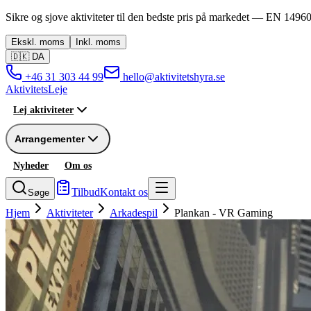
Sikre og sjove aktiviteter til den bedste pris på markedet —
EN 14960
Ekskl.
moms
Inkl.
moms
🇩🇰
DA
+46 31 303 44 99
hello@aktivitetshyra.se
Aktivitets
Leje
Lej aktiviteter
Arrangementer
Nyheder
Om os
Tilbud
Kontakt os
Søge
Hjem
Aktiviteter
Arkadespil
Plankan - VR Gaming