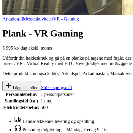
Arkadespil
Messeaktiviteter
VR - Gaming
Plank - VR Gaming
5 995 kr
/
dag
ekskl. moms
Udfordr din højdeskræk og gå på en planke på tagene med fugle, der fl
prisen: VR - Virtual Reality med HTC Vive (trådløs med indbyggede h
Dette produkt kan også kaldes:
Arkadspel, Arkadmaskin, Mässaktivite
Stil et spørgsmål
Lägg till i offert
Personalebehov
1 person/personer
Samlingstid (ca.)
1 time
Elektricitetsbehov
500
Landsdækkende levering og opstilling
Personlig rådgivning
–
Måndag–fredag 9–16