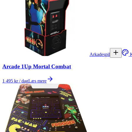
Arkadespil
K
Arcade 1Up Mortal Combat
1 495 kr / dag
Læs mere