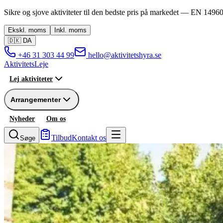
Sikre og sjove aktiviteter til den bedste pris på markedet —
EN 14960
Ekskl.
moms
Inkl.
moms
🇩🇰
DA
+46 31 303 44 99
hello@aktivitetshyra.se
Aktivitets
Leje
Lej aktiviteter
Arrangementer
Nyheder
Om os
Tilbud
Kontakt os
Søge