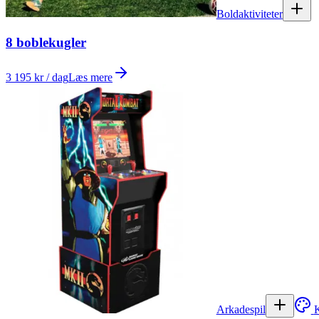
Boldaktiviteter
8 boblekugler
3 195 kr / dag
Læs mere
Arkadespil
K