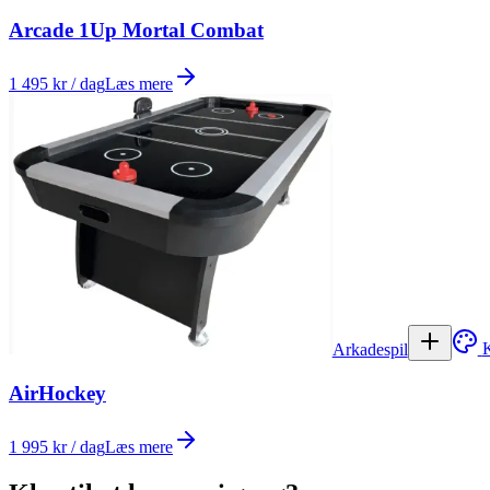
Arcade 1Up Mortal Combat
1 495 kr / dag
Læs mere
Arkadespil
K
AirHockey
1 995 kr / dag
Læs mere