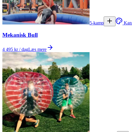
5-kamp
Kan
Mekanisk Bull
4 495 kr / dag
Læs mere