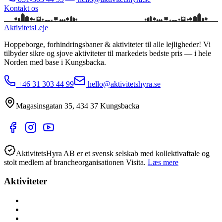
Kontakt os
Aktivitets
Leje
Hoppeborge, forhindringsbaner & aktiviteter til alle lejligheder!
Vi
tilbyder sikre og sjove aktiviteter til markedets bedste pris — i hele
Norden med base i
Kungsbacka
.
+46 31 303 44 99
hello@aktivitetshyra.se
Magasinsgatan 35
,
434 37
Kungsbacka
AktivitetsHyra AB er et svensk selskab med kollektivaftale og
stolt medlem af brancheorganisationen Visita.
Læs mere
Aktiviteter
Alle aktiviteter
Aktiviteter hele året
Lej lokalt (nær dig)