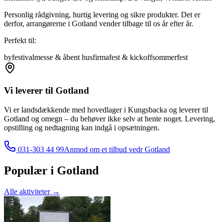
Personlig rådgivning, hurtig levering og sikre produkter. Det er
derfor, arrangørerne i Gotland vender tilbage til os år efter år.
Perfekt til:
byfestival
messe & åbent hus
firmafest & kickoff
sommerfest
Vi leverer til
Gotland
Vi er landsdækkende med hovedlager i Kungsbacka og leverer til
Gotland
og omegn – du behøver ikke selv at hente noget. Levering,
opstilling og nedtagning kan indgå i opsætningen.
031-303 44 99
Anmod om et tilbud vedr
Gotland
Populær i
Gotland
Alle aktiviteter
→