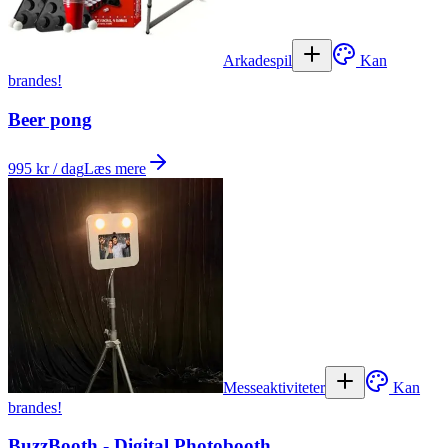
Arkadespil
Kan
brandes!
Beer pong
995 kr / dag
Læs mere
Messeaktiviteter
Kan
brandes!
BuzzBooth - Digital Photobooth