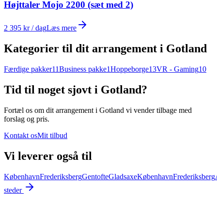
Højttaler Mojo 2200 (sæt med 2)
2 395 kr / dag
Læs mere
Kategorier til dit arrangement i
Gotland
Færdige pakker
11
Business pakke
1
Hoppeborge
13
VR - Gaming
10
Tid til noget sjovt i Gotland?
Fortæl os om dit arrangement i
Gotland
vi vender tilbage med
forslag og pris.
Kontakt os
Mit tilbud
Vi leverer også til
København
Frederiksberg
Gentofte
Gladsaxe
København
Frederiksberg
steder