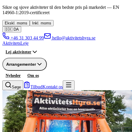
Sikre og sjove aktiviteter til den bedste pris på markedet —
EN
14960-1:2019
-
certificeret
Ekskl.
moms
Inkl.
moms
🇩🇰
DA
+46 31 303 44 99
hello@aktivitetshyra.se
Aktivitets
Leje
Lej aktiviteter
Arrangementer
Nyheder
Om os
Tilbud
Kontakt os
Søge