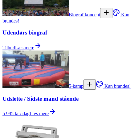
Biograf koncept
Kan
brandes!
Udendørs biograf
Tilbud
Læs mere
5-kamp
Kan brandes!
Udslette / Sidste mand stående
5 995 kr / dag
Læs mere