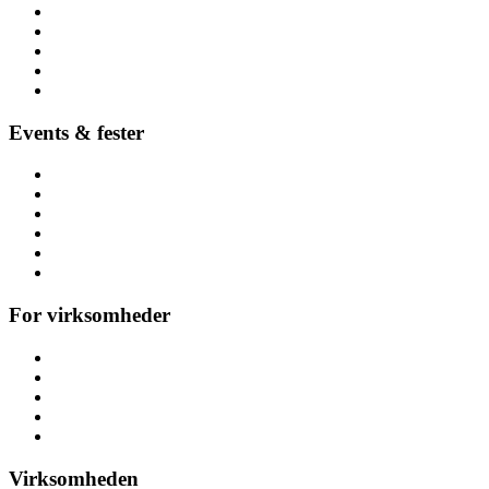
Børnefødselsdag
Højtider
Byer (hele Danmark)
Hoppeborge
Forhindringsbaner
Events & fester
Firmafest
Temafest
Høstfest
Polterabend & hønefest
Referencer
Alle arrangementer
For virksomheder
Messeaktiviteter
Kickoff & teambuilding
Konference
Personalefest
Julefrokost & julefest
Virksomheden