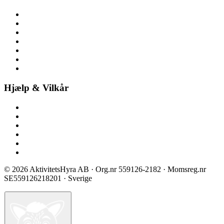
Om aktivitetsleje
Her finder du os
Nyheder
Ledige stillinger
Pressemateriale
Pressemeddelelser
Bliv partner
Hjælp & Vilkår
Kontakt os
Spørgsmål & svar
Prisliste
Sikkerhed & certificering
Vilkår ved booking
Privatlivspolitik
©
2026
AktivitetsHyra AB
· Org.nr
559126-2182
· Momsreg.nr
SE559126218201
· Sverige