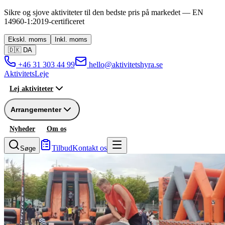
Sikre og sjove aktiviteter til den bedste pris på markedet —
EN
14960-1:2019
-
certificeret
Ekskl.
moms
Inkl.
moms
🇩🇰
DA
+46 31 303 44 99
hello@aktivitetshyra.se
Aktivitets
Leje
Lej aktiviteter
Arrangementer
Nyheder
Om os
Tilbud
Kontakt os
Søge