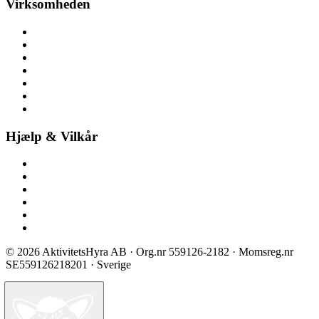
Virksomheden
Om aktivitetsleje
Her finder du os
Nyheder
Ledige stillinger
Pressemateriale
Pressemeddelelser
Bliv partner
Hjælp & Vilkår
Kontakt os
Spørgsmål & svar
Prisliste
Sikkerhed & certificering
Vilkår ved booking
Privatlivspolitik
©
2026
AktivitetsHyra AB
· Org.nr
559126-2182
· Momsreg.nr
SE559126218201
· Sverige