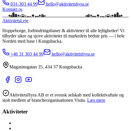
031-303 44 99
hello@aktivitetshyra.se
Kontakt os
Aktivitets
Leje
Hoppeborge, forhindringsbaner & aktiviteter til alle lejligheder!
Vi
tilbyder sikre og sjove aktiviteter til markedets bedste pris — i hele
Norden med base i
Kungsbacka
.
+46 31 303 44 99
hello@aktivitetshyra.se
Magasinsgatan 35
,
434 37
Kungsbacka
AktivitetsHyra AB er et svensk selskab med kollektivaftale og
stolt medlem af brancheorganisationen Visita.
Læs mere
Aktiviteter
Alle aktiviteter
Aktiviteter hele året