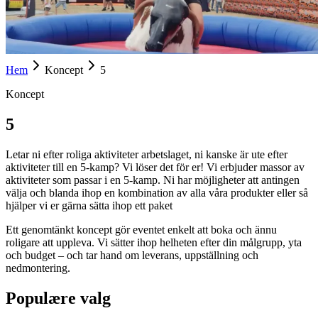
Hem
Koncept
5
Koncept
5
Letar ni efter roliga aktiviteter arbetslaget, ni kanske är ute efter
aktiviteter till en 5-kamp? Vi löser det för er! Vi erbjuder massor av
aktiviteter som passar i en 5-kamp. Ni har möjligheter att antingen
välja och blanda ihop en kombination av alla våra produkter eller så
hjälper vi er gärna sätta ihop ett paket
Ett genomtänkt koncept gör eventet enkelt att boka och ännu
roligare att uppleva. Vi sätter ihop helheten efter din målgrupp, yta
och budget – och tar hand om leverans, uppställning och
nedmontering.
Populære valg