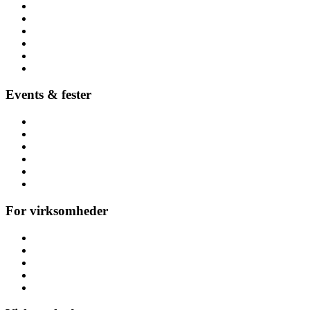
Lej lokalt (nær dig)
Børnefødselsdag
Højtider
Byer (hele Danmark)
Hoppeborge
Forhindringsbaner
Events & fester
Firmafest
Temafest
Høstfest
Polterabend & hønefest
Referencer
Alle arrangementer
For virksomheder
Messeaktiviteter
Kickoff & teambuilding
Konference
Personalefest
Julefrokost & julefest