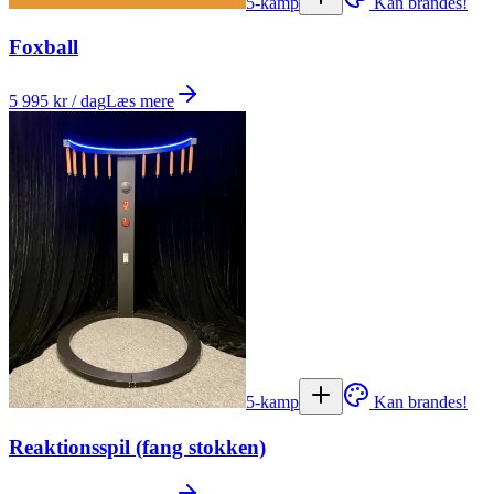
5-kamp
Kan brandes!
Foxball
5 995 kr / dag
Læs mere
5-kamp
Kan brandes!
Reaktionsspil (fang stokken)