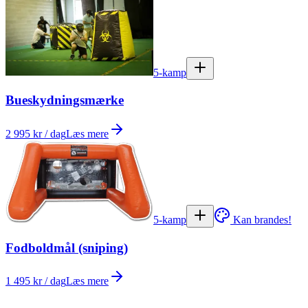
5-kamp
Bueskydningsmærke
2 995 kr / dag
Læs mere
5-kamp
Kan brandes!
Fodboldmål (sniping)
1 495 kr / dag
Læs mere