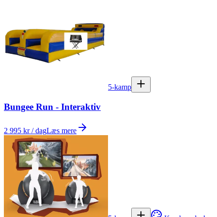
5-kamp
Bungee Run - Interaktiv
2 995 kr / dag
Læs mere