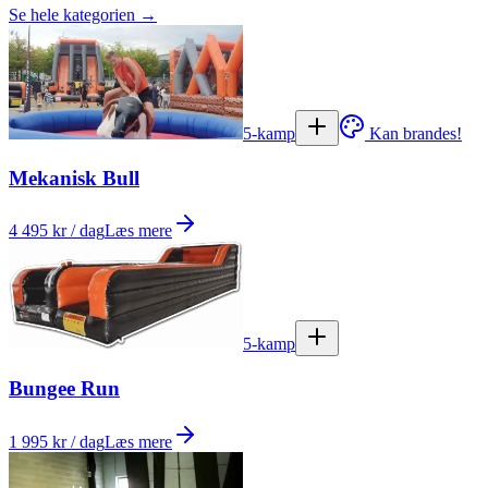
Se hele kategorien →
5-kamp
Kan brandes!
Mekanisk Bull
4 495 kr / dag
Læs mere
5-kamp
Bungee Run
1 995 kr / dag
Læs mere