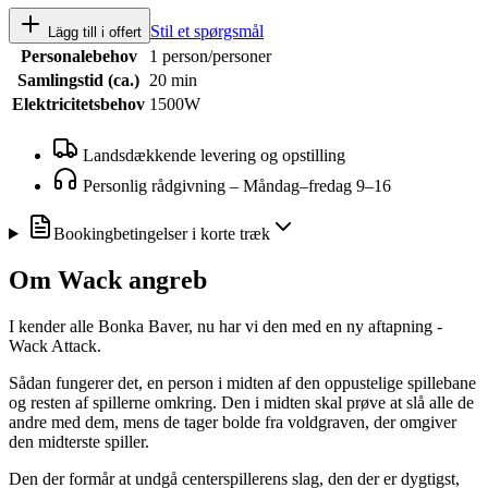
Stil et spørgsmål
Lägg till i offert
Personalebehov
1 person/personer
Samlingstid (ca.)
20 min
Elektricitetsbehov
1500W
Landsdækkende levering og opstilling
Personlig rådgivning
–
Måndag–fredag 9–16
Bookingbetingelser i korte træk
Om
Wack angreb
I kender alle Bonka Baver, nu har vi den med en ny aftapning -
Wack Attack.
Sådan fungerer det, en person i midten af ​​den oppustelige spillebane
og resten af ​​spillerne omkring. Den i midten skal prøve at slå alle de
andre med dem, mens de tager bolde fra voldgraven, der omgiver
den midterste spiller.
Den der formår at undgå centerspillerens slag, den der er dygtigst,