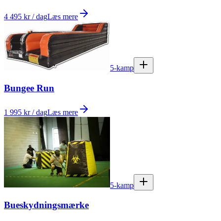
4 495 kr / dag
Læs mere
5-kamp
Bungee Run
1 995 kr / dag
Læs mere
5-kamp
Bueskydningsmærke