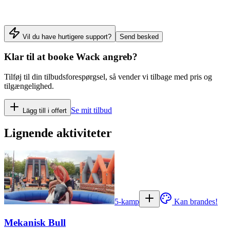
Vil du have hurtigere support?
Send besked
Klar til at booke
Wack angreb
?
Tilføj til din tilbudsforespørgsel, så vender vi tilbage med pris og
tilgængelighed.
Se mit tilbud
Lägg till i offert
Lignende aktiviteter
5-kamp
Kan brandes!
Mekanisk Bull