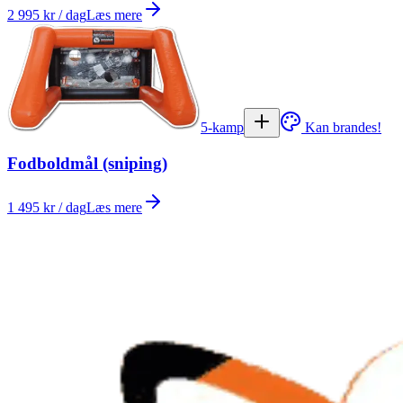
2 995 kr / dag
Læs mere
5-kamp
Kan brandes!
Fodboldmål (sniping)
1 495 kr / dag
Læs mere