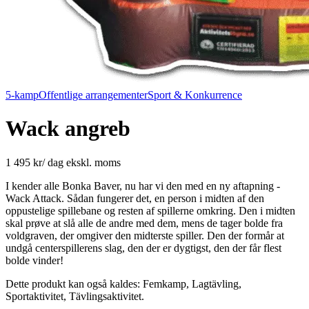
5-kamp
Offentlige arrangementer
Sport & Konkurrence
Wack angreb
1 495 kr
/
dag
ekskl. moms
I kender alle Bonka Baver, nu har vi den med en ny aftapning -
Wack Attack. Sådan fungerer det, en person i midten af ​​den
oppustelige spillebane og resten af ​​spillerne omkring. Den i midten
skal prøve at slå alle de andre med dem, mens de tager bolde fra
voldgraven, der omgiver den midterste spiller. Den der formår at
undgå centerspillerens slag, den der er dygtigst, den der får flest
bolde vinder!
Dette produkt kan også kaldes:
Femkamp, Lagtävling,
Sportaktivitet, Tävlingsaktivitet
.