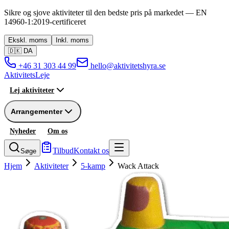
Sikre og sjove aktiviteter til den bedste pris på markedet —
EN
14960-1:2019
-
certificeret
Ekskl.
moms
Inkl.
moms
🇩🇰
DA
+46 31 303 44 99
hello@aktivitetshyra.se
Aktivitets
Leje
Lej aktiviteter
Arrangementer
Nyheder
Om os
Tilbud
Kontakt os
Søge
Hjem
Aktiviteter
5-kamp
Wack Attack