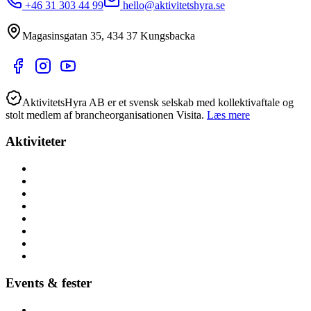
+46 31 303 44 99
hello@aktivitetshyra.se
Magasinsgatan 35
,
434 37
Kungsbacka
AktivitetsHyra AB er et svensk selskab med kollektivaftale og
stolt medlem af brancheorganisationen Visita.
Læs mere
Aktiviteter
Alle aktiviteter
Aktiviteter hele året
Lej lokalt (nær dig)
Børnefødselsdag
Højtider
Byer (hele Danmark)
Hoppeborge
Forhindringsbaner
Events & fester
Firmafest