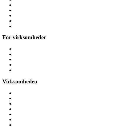
Temafest
Høstfest
Polterabend & hønefest
Referencer
Alle arrangementer
For virksomheder
Messeaktiviteter
Kickoff & teambuilding
Konference
Personalefest
Julefrokost & julefest
Virksomheden
Om aktivitetsleje
Her finder du os
Nyheder
Ledige stillinger
Pressemateriale
Pressemeddelelser
Bliv partner