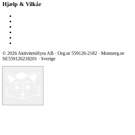
Hjælp & Vilkår
Kontakt os
Spørgsmål & svar
Prisliste
Sikkerhed & certificering
Vilkår ved booking
Privatlivspolitik
©
2026
AktivitetsHyra AB
· Org.nr
559126-2182
· Momsreg.nr
SE559126218201
· Sverige