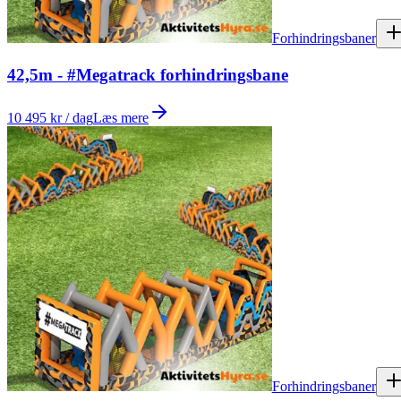
Forhindringsbaner
42,5m - #Megatrack forhindringsbane
10 495 kr / dag
Læs mere
Forhindringsbaner