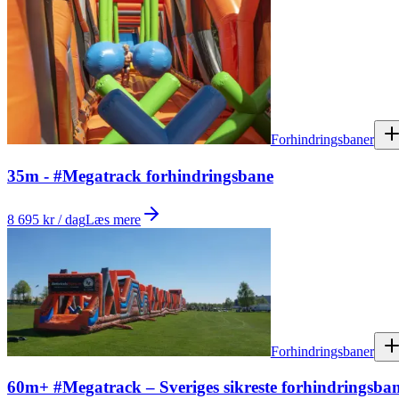
Forhindringsbaner
35m - #Megatrack forhindringsbane
8 695 kr / dag
Læs mere
Forhindringsbaner
60m+ #Megatrack – Sveriges sikreste forhindringsba