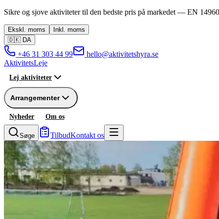
Sikre og sjove aktiviteter til den bedste pris på markedet —
EN 14960
Ekskl.
moms
Inkl.
moms
🇩🇰
DA
+46 31 303 44 99
hello@aktivitetshyra.se
Aktivitets
Leje
Lej aktiviteter
Arrangementer
Nyheder
Om os
Tilbud
Kontakt os
Søge