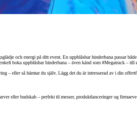
lingsglädje och energi på ditt event. En uppblåsbar hinderbana passar bå
u enkelt boka uppblåsbar hinderbana – även känd som #Megatrack – till
ering – eller så hämtar du själv. Lägg det du är intresserad av i din offe
farver eller budskab – perfekt til messer, produktlanceringer og firmaev