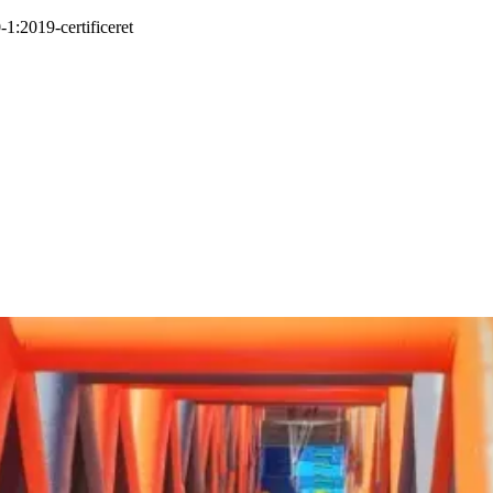
-1:2019
-
certificeret