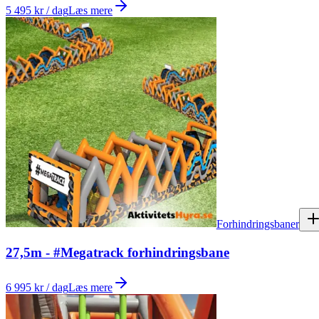
5 495 kr / dag
Læs mere
Forhindringsbaner
27,5m - #Megatrack forhindringsbane
6 995 kr / dag
Læs mere