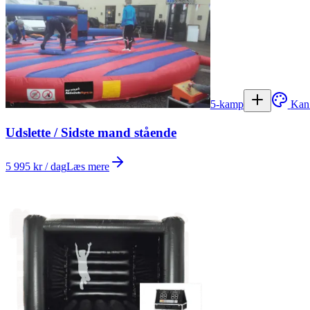
5-kamp
Kan
Udslette / Sidste mand stående
5 995 kr / dag
Læs mere