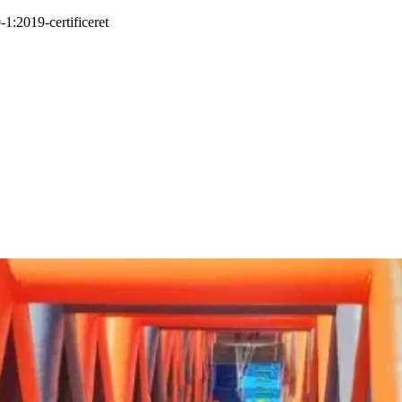
-1:2019
-
certificeret