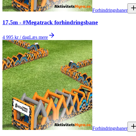
Forhindringsbaner
17,5m - #Megatrack forhindringsbane
4 995 kr / dag
Læs mere
Forhindringsbaner