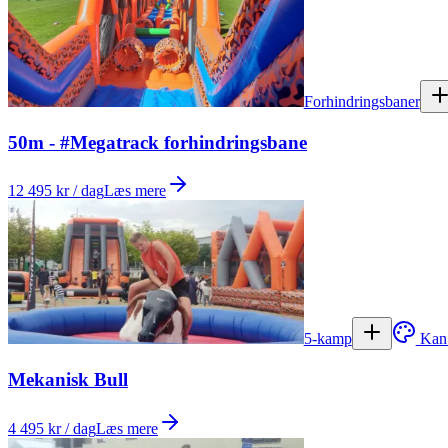
Forhindringsbaner
50m - #Megatrack forhindringsbane
12 495 kr / dag
Læs mere
5-kamp
Kan
Mekanisk Bull
4 495 kr / dag
Læs mere