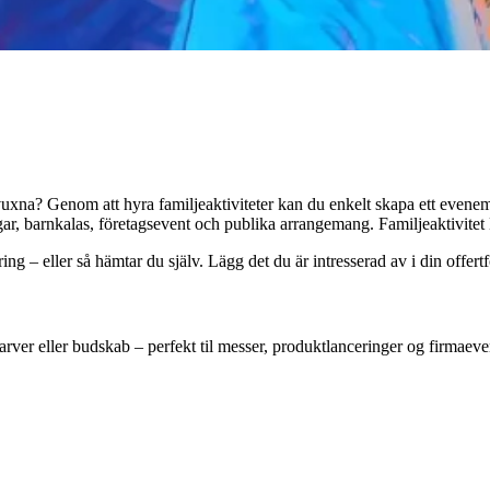
 vuxna? Genom att hyra familjeaktiviteter kan du enkelt skapa ett even
gar, barnkalas, företagsevent och publika arrangemang. Familjeaktivitet H
ering – eller så hämtar du själv. Lägg det du är intresserad av i din offe
farver eller budskab – perfekt til messer, produktlanceringer og firmaev