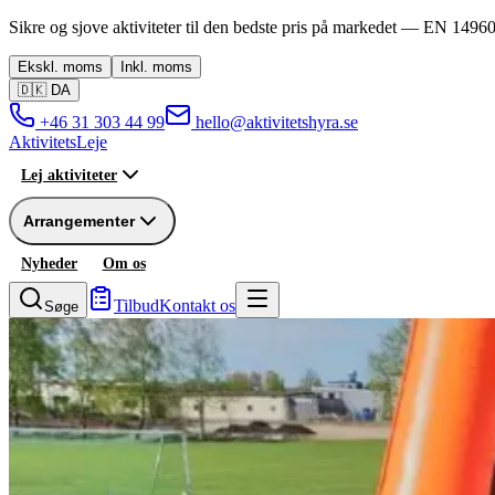
Sikre og sjove aktiviteter til den bedste pris på markedet —
EN 14960
Ekskl.
moms
Inkl.
moms
🇩🇰
DA
+46 31 303 44 99
hello@aktivitetshyra.se
Aktivitets
Leje
Lej aktiviteter
Arrangementer
Nyheder
Om os
Tilbud
Kontakt os
Søge