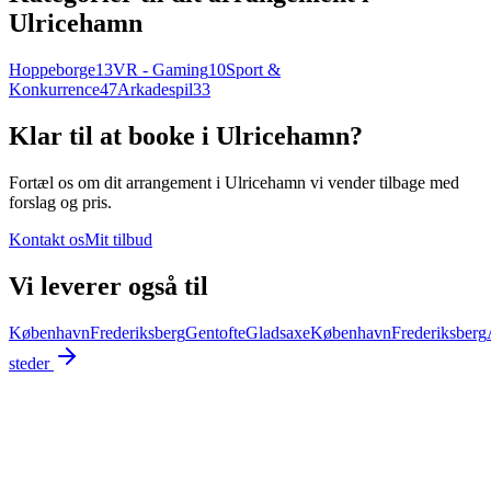
Ulricehamn
Hoppeborge
13
VR - Gaming
10
Sport &
Konkurrence
47
Arkadespil
33
Klar til at booke i Ulricehamn?
Fortæl os om dit arrangement i
Ulricehamn
vi vender tilbage med
forslag og pris.
Kontakt os
Mit tilbud
Vi leverer også til
København
Frederiksberg
Gentofte
Gladsaxe
København
Frederiksberg
steder