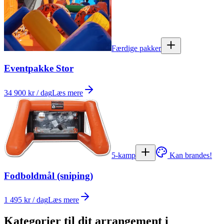
Færdige pakker
Eventpakke Stor
34 900 kr / dag
Læs mere
5-kamp
Kan brandes!
Fodboldmål (sniping)
1 495 kr / dag
Læs mere
Kategorier til dit arrangement i