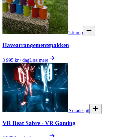
5-kamp
Havearrangementspakken
3 995 kr / dag
Læs mere
Arkadespil
VR Beat Sabre - VR Gaming