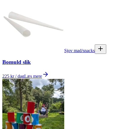
Sjov mad/snacks
Bomuld slik
225 kr / dag
Læs mere