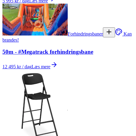
5 995 kr / dag
Læs mere
Forhindringsbaner
Kan
brandes!
50m - #Megatrack forhindringsbane
12 495 kr / dag
Læs mere