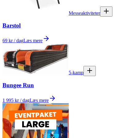
Messeaktiviteter
Barstol
69 kr / dag
Læs mere
5-kamp
Bungee Run
1 995 kr / dag
Læs mere