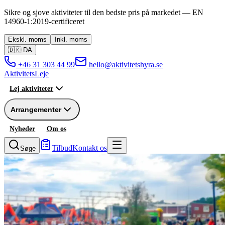
Sikre og sjove aktiviteter til den bedste pris på markedet —
EN
14960-1:2019
-
certificeret
Ekskl.
moms
Inkl.
moms
🇩🇰
DA
+46 31 303 44 99
hello@aktivitetshyra.se
Aktivitets
Leje
Lej aktiviteter
Arrangementer
Nyheder
Om os
Tilbud
Kontakt os
Søge