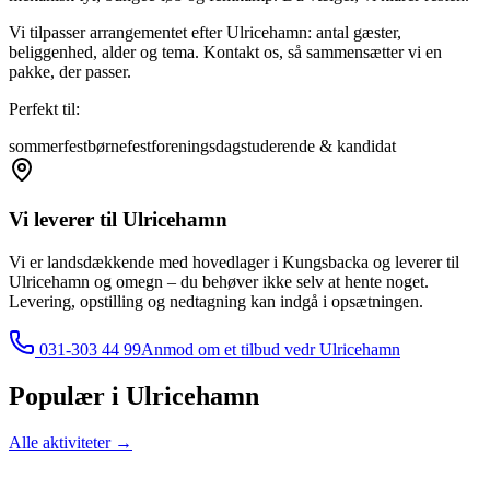
Vi tilpasser arrangementet efter Ulricehamn: antal gæster,
beliggenhed, alder og tema. Kontakt os, så sammensætter vi en
pakke, der passer.
Perfekt til:
sommerfest
børnefest
foreningsdag
studerende & kandidat
Vi leverer til
Ulricehamn
Vi er landsdækkende med hovedlager i Kungsbacka og leverer til
Ulricehamn
og omegn – du behøver ikke selv at hente noget.
Levering, opstilling og nedtagning kan indgå i opsætningen.
031-303 44 99
Anmod om et tilbud vedr
Ulricehamn
Populær i
Ulricehamn
Alle aktiviteter
→