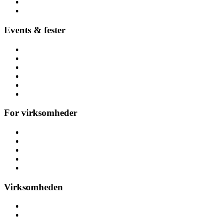
Hoppeborge
Forhindringsbaner
Events & fester
Firmafest
Temafest
Høstfest
Polterabend & hønefest
Referencer
Alle arrangementer
For virksomheder
Messeaktiviteter
Kickoff & teambuilding
Konference
Personalefest
Julefrokost & julefest
Virksomheden
Om aktivitetsleje
Her finder du os