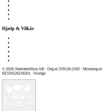
Nyheder
Ledige stillinger
Pressemateriale
Pressemeddelelser
Bliv partner
Hjælp & Vilkår
Kontakt os
Spørgsmål & svar
Prisliste
Sikkerhed & certificering
Vilkår ved booking
Privatlivspolitik
©
2026
AktivitetsHyra AB
· Org.nr
559126-2182
· Momsreg.nr
SE559126218201
· Sverige