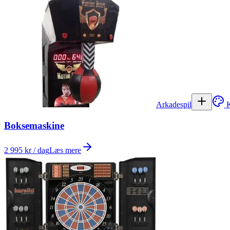
Arkadespil
K
Boksemaskine
2 995 kr / dag
Læs mere