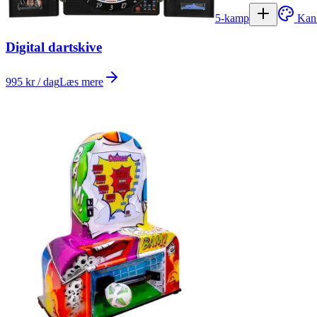
5-kamp
Kan
Digital dartskive
995 kr / dag
Læs mere