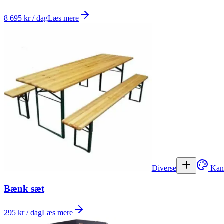
8 695 kr / dag
Læs mere
Diverse
Kan
Bænk sæt
295 kr / dag
Læs mere