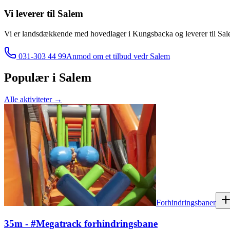
Vi leverer til
Salem
Vi er landsdækkende med hovedlager i Kungsbacka og leverer til
Sal
031-303 44 99
Anmod om et tilbud vedr
Salem
Populær i
Salem
Alle aktiviteter
→
Forhindringsbaner
35m - #Megatrack forhindringsbane