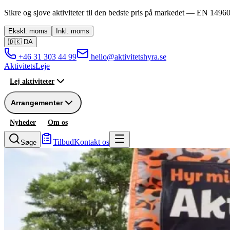
Sikre og sjove aktiviteter til den bedste pris på markedet —
EN 14960
Ekskl.
moms
Inkl.
moms
🇩🇰
DA
+46 31 303 44 99
hello@aktivitetshyra.se
Aktivitets
Leje
Lej aktiviteter
Arrangementer
Nyheder
Om os
Tilbud
Kontakt os
Søge