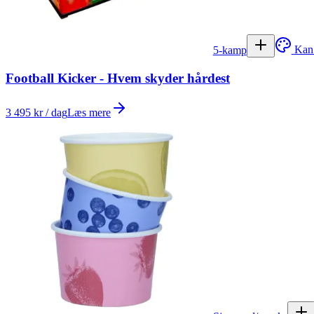
5-kamp
Kan
Football Kicker - Hvem skyder hårdest
3 495 kr / dag
Læs mere