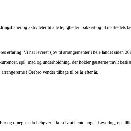
ngsbaner og aktiviteter til alle lejligheder - sikkert og til markedets be
ores erfaring. Vi har leveret sjov til arrangementer i hele landet siden 20
nkurrencer, spil, mad og underholdning, der holder gæsterne travlt beskæ
arrangørerne i Örebro vender tilbage til os år efter år.
bro
og omegn – du behøver ikke selv at hente noget. Levering, opstill