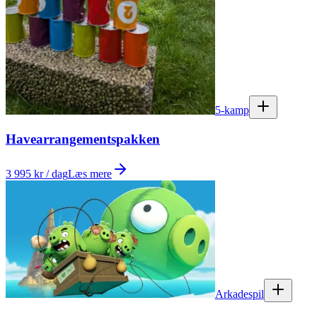
5-kamp
Havearrangementspakken
3 995 kr / dag
Læs mere
Arkadespil