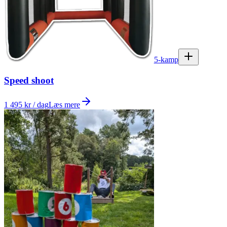
5-kamp
Speed ​​shoot
1 495 kr / dag
Læs mere