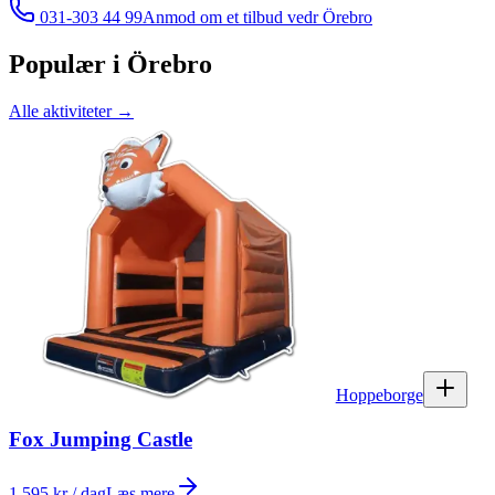
031-303 44 99
Anmod om et tilbud vedr
Örebro
Populær i
Örebro
Alle aktiviteter
→
Hoppeborge
Fox Jumping Castle
1 595 kr / dag
Læs mere