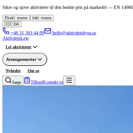
Sikre og sjove aktiviteter til den bedste pris på markedet —
EN 14960
Ekskl.
moms
Inkl.
moms
🇩🇰
DA
+46 31 303 44 99
hello@aktivitetshyra.se
Aktivitets
Leje
Lej aktiviteter
Arrangementer
Nyheder
Om os
Tilbud
Kontakt os
Søge