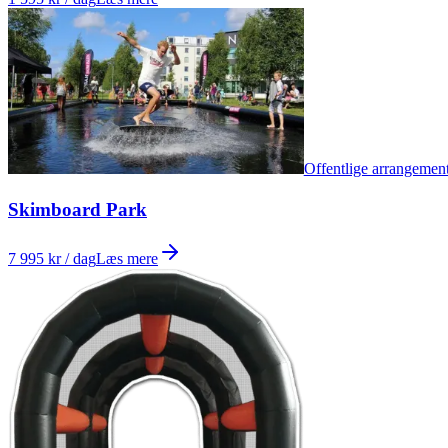
Offentlige arrangemen
Skimboard Park
7 995 kr / dag
Læs mere