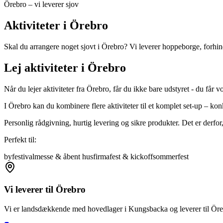
Örebro – vi leverer sjov
Aktiviteter i Örebro
Skal du arrangere noget sjovt i Örebro? Vi leverer hoppeborge, forhindri
Lej aktiviteter i Örebro
Når du lejer aktiviteter fra Örebro, får du ikke bare udstyret - du får v
I Örebro kan du kombinere flere aktiviteter til et komplet set-up – ko
Personlig rådgivning, hurtig levering og sikre produkter. Det er derfor, 
Perfekt til:
byfestival
messe & åbent hus
firmafest & kickoff
sommerfest
Vi leverer til
Örebro
Vi er landsdækkende med hovedlager i Kungsbacka og leverer til
Öre