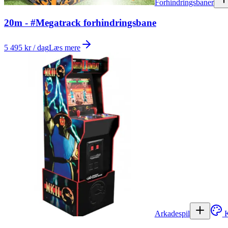
Forhindringsbaner
20m - #Megatrack forhindringsbane
5 495 kr / dag
Læs mere
Arkadespil
K