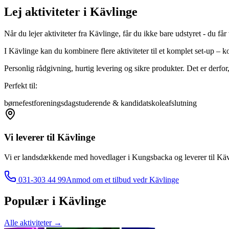
Lej aktiviteter i Kävlinge
Når du lejer aktiviteter fra Kävlinge, får du ikke bare udstyret - du får
I Kävlinge kan du kombinere flere aktiviteter til et komplet set-up – 
Personlig rådgivning, hurtig levering og sikre produkter. Det er derfor, 
Perfekt til:
børnefest
foreningsdag
studerende & kandidat
skoleafslutning
Vi leverer til
Kävlinge
Vi er landsdækkende med hovedlager i Kungsbacka og leverer til
Käv
031-303 44 99
Anmod om et tilbud vedr
Kävlinge
Populær i
Kävlinge
Alle aktiviteter
→