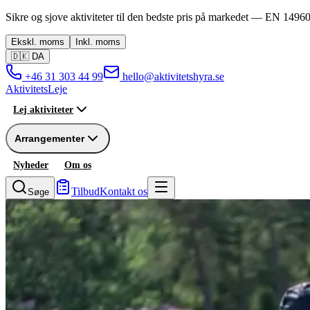
Sikre og sjove aktiviteter til den bedste pris på markedet —
EN 14960
Ekskl.
moms
Inkl.
moms
🇩🇰
DA
+46 31 303 44 99
hello@aktivitetshyra.se
Aktivitets
Leje
Lej aktiviteter
Arrangementer
Nyheder
Om os
Tilbud
Kontakt os
Søge