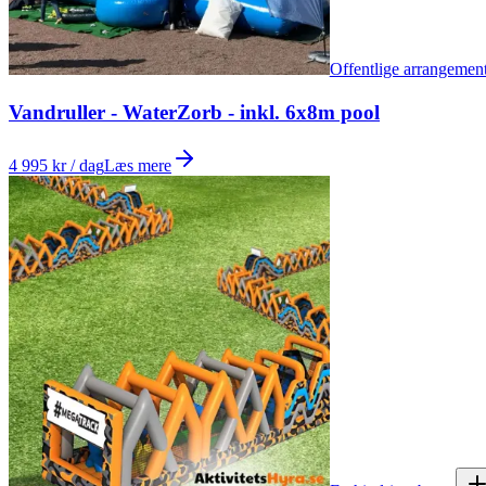
Offentlige arrangemen
Vandruller - WaterZorb - inkl. 6x8m pool
4 995 kr / dag
Læs mere