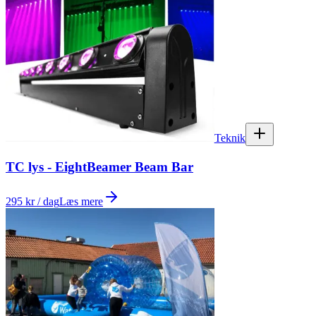
Teknik
TC lys - EightBeamer Beam Bar
295 kr / dag
Læs mere