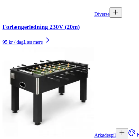
Diverse
Forlængerledning 230V (20m)
95 kr / dag
Læs mere
Arkadespil
K