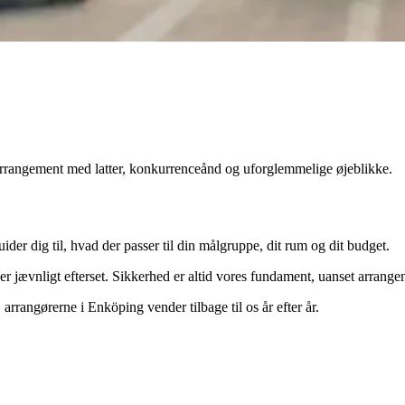
t arrangement med latter, konkurrenceånd og uforglemmelige øjeblikke.
ider dig til, hvad der passer til din målgruppe, dit rum og dit budget.
ver jævnligt efterset. Sikkerhed er altid vores fundament, uanset arrangem
 arrangørerne i Enköping vender tilbage til os år efter år.