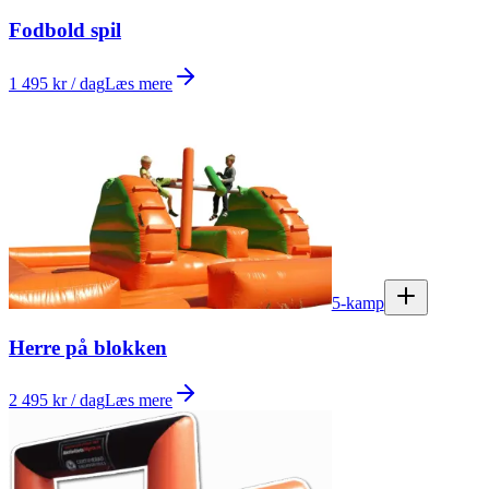
Fodbold spil
1 495 kr / dag
Læs mere
5-kamp
Herre på blokken
2 495 kr / dag
Læs mere