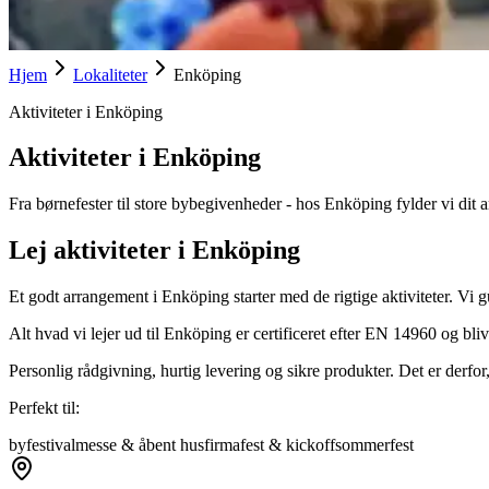
Hjem
Lokaliteter
Enköping
Aktiviteter i Enköping
Aktiviteter i Enköping
Fra børnefester til store bybegivenheder - hos Enköping fylder vi di
Lej aktiviteter i Enköping
Et godt arrangement i Enköping starter med de rigtige aktiviteter. Vi gu
Alt hvad vi lejer ud til Enköping er certificeret efter EN 14960 og bli
Personlig rådgivning, hurtig levering og sikre produkter. Det er derfor,
Perfekt til:
byfestival
messe & åbent hus
firmafest & kickoff
sommerfest