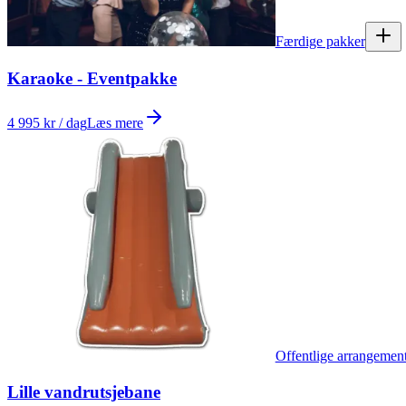
Færdige pakker
Karaoke - Eventpakke
4 995 kr / dag
Læs mere
Offentlige arrangemen
Lille vandrutsjebane