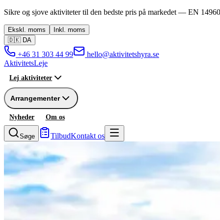
Sikre og sjove aktiviteter til den bedste pris på markedet —
EN 14960
Ekskl.
moms
Inkl.
moms
🇩🇰
DA
+46 31 303 44 99
hello@aktivitetshyra.se
Aktivitets
Leje
Lej aktiviteter
Arrangementer
Nyheder
Om os
Tilbud
Kontakt os
Søge