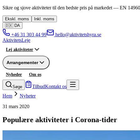
Sikre og sjove aktiviteter til den bedste pris på markedet —
EN 14960
Ekskl.
moms
Inkl.
moms
🇩🇰
DA
+46 31 303 44 99
hello@aktivitetshyra.se
Aktivitets
Leje
Lej aktiviteter
Arrangementer
Nyheder
Om os
Tilbud
Kontakt os
Søge
Hem
Nyheter
31 mars 2020
Populære aktiviteter i Corona-tider