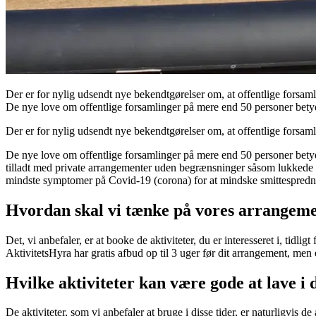
Der er for nylig udsendt nye bekendtgørelser om, at offentlige forsamli
De nye love om offentlige forsamlinger på mere end 50 personer betyde
Der er for nylig udsendt nye bekendtgørelser om, at offentlige forsamli
De nye love om offentlige forsamlinger på mere end 50 personer betyde
tilladt med private arrangementer uden begrænsninger såsom lukkede fi
mindste symptomer på Covid-19 (corona) for at mindske smittespredn
Hvordan skal vi tænke på vores arrangement
Det, vi anbefaler, er at booke de aktiviteter, du er interesseret i, tidl
AktivitetsHyra har gratis afbud op til 3 uger før dit arrangement, men
Hvilke aktiviteter kan være gode at lave i d
De aktiviteter, som vi anbefaler at bruge i disse tider, er naturligvis d