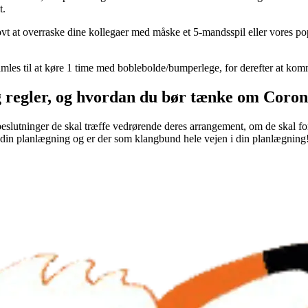
t.
jovt at overraske dine kollegaer med måske et 5-mandsspil eller vores p
amles til at køre 1 time med boblebolde/bumperlege, for derefter at k
og regler, og hvordan du bør tænke om Coron
 beslutninger de skal træffe vedrørende deres arrangement, om de skal for
g i din planlægning og er der som klangbund hele vejen i din planlægning