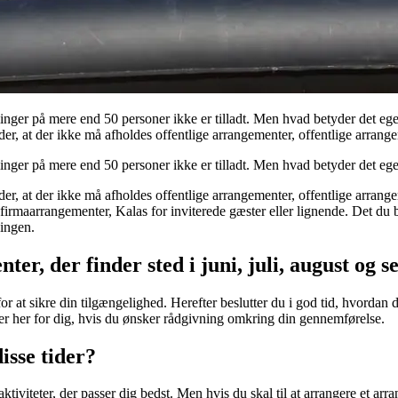
nger på mere end 50 personer ikke er tilladt. Men hvad betyder det egent
r, at der ikke må afholdes offentlige arrangementer, offentlige arrang
nger på mere end 50 personer ikke er tilladt. Men hvad betyder det egent
r, at der ikke må afholdes offentlige arrangementer, offentlige arrange
rmaarrangementer, Kalas for inviterede gæster eller lignende. Det du bø
ingen.
er, der finder sted i juni, juli, august og 
igt for at sikre din tilgængelighed. Herefter beslutter du i god tid, hvord
 er her for dig, hvis du ønsker rådgivning omkring din gennemførelse.
isse tider?
e aktiviteter, der passer dig bedst. Men hvis du skal til at arrangere et a