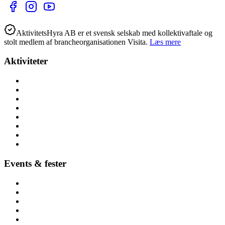
AktivitetsHyra AB er et svensk selskab med kollektivaftale og
stolt medlem af brancheorganisationen Visita.
Læs mere
Aktiviteter
Alle aktiviteter
Aktiviteter hele året
Lej lokalt (nær dig)
Børnefødselsdag
Højtider
Byer (hele Danmark)
Hoppeborge
Forhindringsbaner
Events & fester
Firmafest
Temafest
Høstfest
Polterabend & hønefest
Referencer