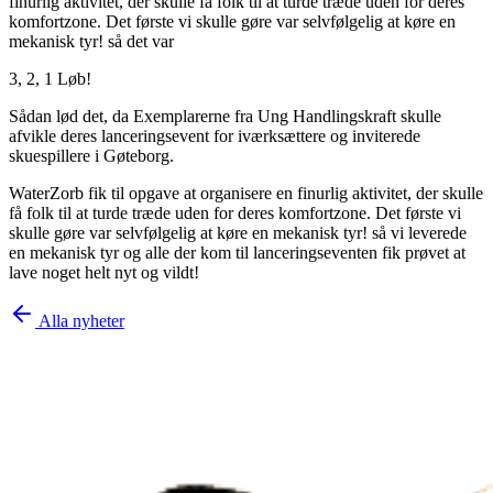
finurlig aktivitet, der skulle få folk til at turde træde uden for deres
komfortzone. Det første vi skulle gøre var selvfølgelig at køre en
mekanisk tyr! så det var
3, 2, 1 Løb!
Sådan lød det, da Exemplarerne fra Ung Handlingskraft skulle
afvikle deres lanceringsevent for iværksættere og inviterede
skuespillere i Gøteborg.
WaterZorb fik til opgave at organisere en finurlig aktivitet, der skulle
få folk til at turde træde uden for deres komfortzone. Det første vi
skulle gøre var selvfølgelig at køre en mekanisk tyr! så vi leverede
en mekanisk tyr og alle der kom til lanceringseventen fik prøvet at
lave noget helt nyt og vildt!
Alla nyheter