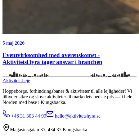
5 maj 2026
Eventvirksomhed med overenskomst -
AktivitetsHyra tager ansvar i branchen
Aktivitets
Leje
Hoppeborge, forhindringsbaner & aktiviteter til alle lejligheder!
Vi
tilbyder sikre og sjove aktiviteter til markedets bedste pris — i hele
Norden med base i
Kungsbacka
.
+46 31 303 44 99
hello@aktivitetshyra.se
Magasinsgatan 35
,
434 37
Kungsbacka