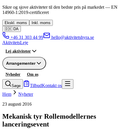
Sikre og sjove aktiviteter til den bedste pris på markedet —
EN
14960-1:2019
-
certificeret
Ekskl.
moms
Inkl.
moms
🇩🇰
DA
+46 31 303 44 99
hello@aktivitetshyra.se
Aktivitets
Leje
Lej aktiviteter
Arrangementer
Nyheder
Om os
Tilbud
Kontakt os
Søge
Hem
Nyheter
23 augusti 2016
Mekanisk tyr Rollemodellernes
lanceringsevent