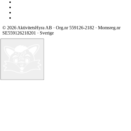
Prisliste
Sikkerhed & certificering
Vilkår ved booking
Privatlivspolitik
©
2026
AktivitetsHyra AB
· Org.nr
559126-2182
· Momsreg.nr
SE559126218201
· Sverige