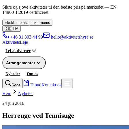
Sikre og sjove aktiviteter til den bedste pris på markedet —
EN
14960-1:2019
-
certificeret
Ekskl.
moms
Inkl.
moms
🇩🇰
DA
+46 31 303 44 99
hello@aktivitetshyra.se
Aktivitets
Leje
Lej aktiviteter
Arrangementer
Nyheder
Om os
Tilbud
Kontakt os
Søge
Hem
Nyheter
24 juli 2016
Herreuge ved Tennisuge