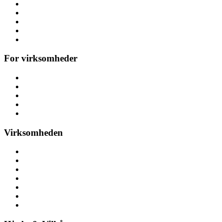
Temafest
Høstfest
Polterabend & hønefest
Referencer
Alle arrangementer
For virksomheder
Messeaktiviteter
Kickoff & teambuilding
Konference
Personalefest
Julefrokost & julefest
Virksomheden
Om aktivitetsleje
Her finder du os
Nyheder
Ledige stillinger
Pressemateriale
Pressemeddelelser
Bliv partner