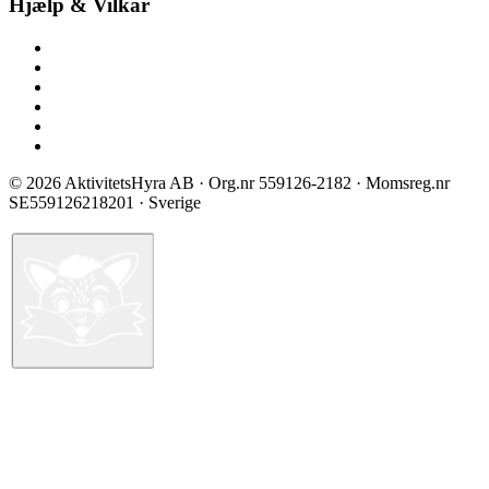
Hjælp & Vilkår
Kontakt os
Spørgsmål & svar
Prisliste
Sikkerhed & certificering
Vilkår ved booking
Privatlivspolitik
©
2026
AktivitetsHyra AB
· Org.nr
559126-2182
· Momsreg.nr
SE559126218201
· Sverige