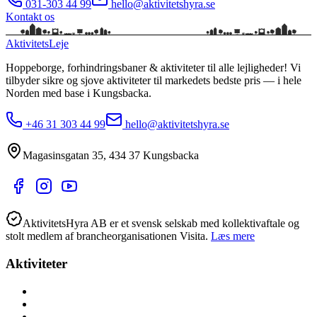
031-303 44 99
hello@aktivitetshyra.se
Kontakt os
Aktivitets
Leje
Hoppeborge, forhindringsbaner & aktiviteter til alle lejligheder!
Vi
tilbyder sikre og sjove aktiviteter til markedets bedste pris — i hele
Norden med base i
Kungsbacka
.
+46 31 303 44 99
hello@aktivitetshyra.se
Magasinsgatan 35
,
434 37
Kungsbacka
AktivitetsHyra AB er et svensk selskab med kollektivaftale og
stolt medlem af brancheorganisationen Visita.
Læs mere
Aktiviteter
Alle aktiviteter
Aktiviteter hele året