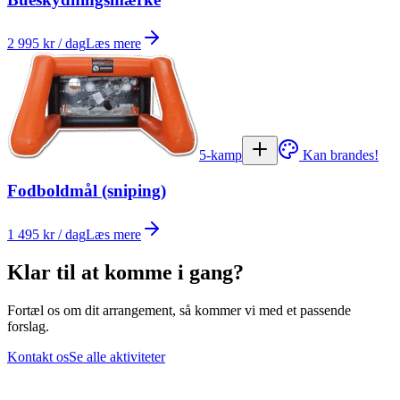
2 995 kr / dag
Læs mere
5-kamp
Kan brandes!
Fodboldmål (sniping)
1 495 kr / dag
Læs mere
Klar til at komme i gang?
Fortæl os om dit arrangement, så kommer vi med et passende
forslag.
Kontakt os
Se alle aktiviteter