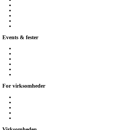
Lej lokalt (nær dig)
Børnefødselsdag
Højtider
Byer (hele Danmark)
Hoppeborge
Forhindringsbaner
Events & fester
Firmafest
Temafest
Høstfest
Polterabend & hønefest
Referencer
Alle arrangementer
For virksomheder
Messeaktiviteter
Kickoff & teambuilding
Konference
Personalefest
Julefrokost & julefest
Virksomheden