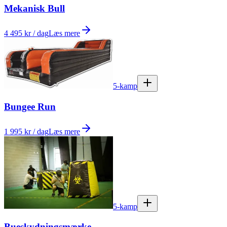
Mekanisk Bull
4 495 kr / dag
Læs mere
5-kamp
Bungee Run
1 995 kr / dag
Læs mere
5-kamp
Bueskydningsmærke