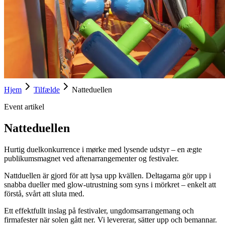
Hjem
Tilfælde
Natteduellen
Event artikel
Natteduellen
Hurtig duelkonkurrence i mørke med lysende udstyr – en ægte
publikumsmagnet ved aftenarrangementer og festivaler.
Nattduellen är gjord för att lysa upp kvällen. Deltagarna gör upp i
snabba dueller med glow-utrustning som syns i mörkret – enkelt att
förstå, svårt att sluta med.
Ett effektfullt inslag på festivaler, ungdomsarrangemang och
firmafester när solen gått ner. Vi levererar, sätter upp och bemannar.