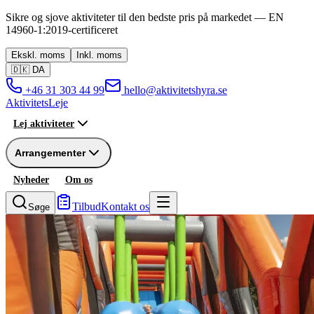
Sikre og sjove aktiviteter til den bedste pris på markedet —
EN
14960-1:2019
-
certificeret
Ekskl.
moms
Inkl.
moms
🇩🇰
DA
+46 31 303 44 99
hello@aktivitetshyra.se
Aktivitets
Leje
Lej aktiviteter
Arrangementer
Nyheder
Om os
Tilbud
Kontakt os
Søge