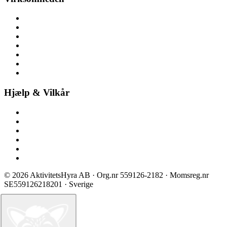
Om aktivitetsleje
Her finder du os
Nyheder
Ledige stillinger
Pressemateriale
Pressemeddelelser
Bliv partner
Hjælp & Vilkår
Kontakt os
Spørgsmål & svar
Prisliste
Sikkerhed & certificering
Vilkår ved booking
Privatlivspolitik
©
2026
AktivitetsHyra AB
· Org.nr
559126-2182
· Momsreg.nr
SE559126218201
· Sverige