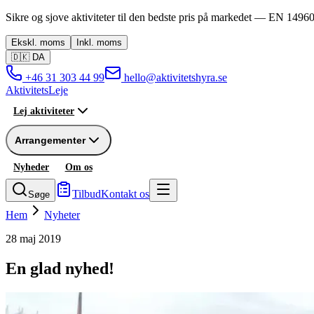
Sikre og sjove aktiviteter til den bedste pris på markedet —
EN 14960
Ekskl.
moms
Inkl.
moms
🇩🇰
DA
+46 31 303 44 99
hello@aktivitetshyra.se
Aktivitets
Leje
Lej aktiviteter
Arrangementer
Nyheder
Om os
Tilbud
Kontakt os
Søge
Hem
Nyheter
28 maj 2019
En glad nyhed!