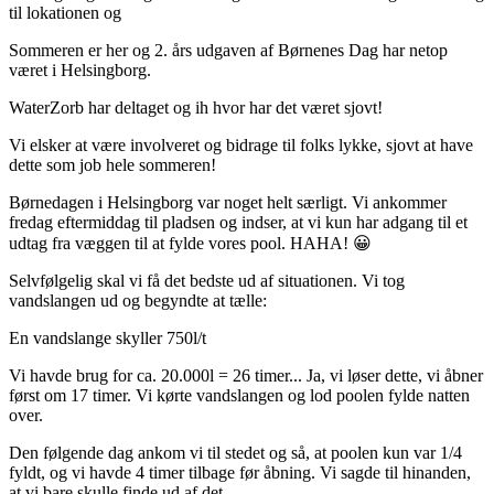
til lokationen og
Sommeren er her og 2. års udgaven af ​​Børnenes Dag har netop
været i Helsingborg.
WaterZorb har deltaget og ih hvor har det været sjovt!
Vi elsker at være involveret og bidrage til folks lykke, sjovt at have
dette som job hele sommeren!
Børnedagen i Helsingborg var noget helt særligt. Vi ankommer
fredag ​​eftermiddag til pladsen og indser, at vi kun har adgang til et
udtag fra væggen til at fylde vores pool. HAHA! 😀
Selvfølgelig skal vi få det bedste ud af situationen. Vi tog
vandslangen ud og begyndte at tælle:
En vandslange skyller 750l/t
Vi havde brug for ca. 20.000l = 26 timer... Ja, vi løser dette, vi åbner
først om 17 timer. Vi kørte vandslangen og lod poolen fylde natten
over.
Den følgende dag ankom vi til stedet og så, at poolen kun var 1/4
fyldt, og vi havde 4 timer tilbage før åbning. Vi sagde til hinanden,
at vi bare skulle finde ud af det.