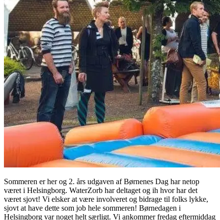
Sommeren er her og 2. års udgaven af ​​Børnenes Dag har netop
været i Helsingborg. WaterZorb har deltaget og ih hvor har det
været sjovt! Vi elsker at være involveret og bidrage til folks lykke,
sjovt at have dette som job hele sommeren! Børnedagen i
Helsingborg var noget helt særligt. Vi ankommer fredag ​​eftermiddag