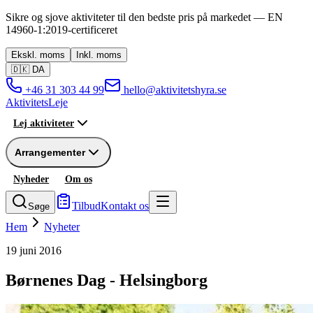
Sikre og sjove aktiviteter til den bedste pris på markedet —
EN
14960-1:2019
-
certificeret
Ekskl.
moms
Inkl.
moms
🇩🇰
DA
+46 31 303 44 99
hello@aktivitetshyra.se
Aktivitets
Leje
Lej aktiviteter
Arrangementer
Nyheder
Om os
Tilbud
Kontakt os
Søge
Hem
Nyheter
19 juni 2016
Børnenes Dag - Helsingborg