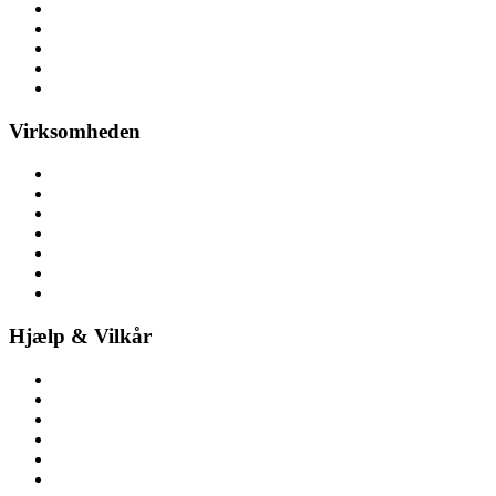
Messeaktiviteter
Kickoff & teambuilding
Konference
Personalefest
Julefrokost & julefest
Virksomheden
Om aktivitetsleje
Her finder du os
Nyheder
Ledige stillinger
Pressemateriale
Pressemeddelelser
Bliv partner
Hjælp & Vilkår
Kontakt os
Spørgsmål & svar
Prisliste
Sikkerhed & certificering
Vilkår ved booking
Privatlivspolitik