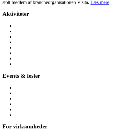
stolt medlem af brancheorganisationen Visita.
Læs mere
Aktiviteter
Alle aktiviteter
Aktiviteter hele året
Lej lokalt (nær dig)
Børnefødselsdag
Højtider
Byer (hele Danmark)
Hoppeborge
Forhindringsbaner
Events & fester
Firmafest
Temafest
Høstfest
Polterabend & hønefest
Referencer
Alle arrangementer
For virksomheder