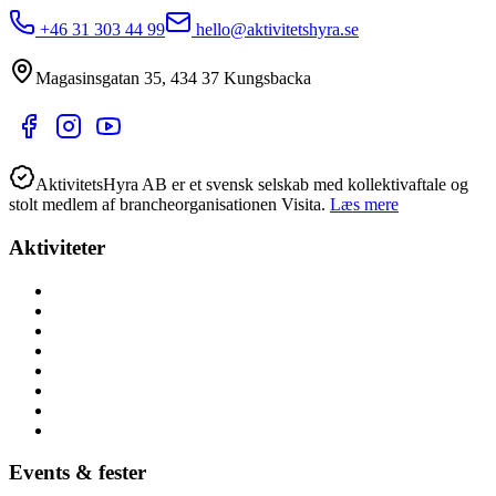
+46 31 303 44 99
hello@aktivitetshyra.se
Magasinsgatan 35
,
434 37
Kungsbacka
AktivitetsHyra AB er et svensk selskab med kollektivaftale og
stolt medlem af brancheorganisationen Visita.
Læs mere
Aktiviteter
Alle aktiviteter
Aktiviteter hele året
Lej lokalt (nær dig)
Børnefødselsdag
Højtider
Byer (hele Danmark)
Hoppeborge
Forhindringsbaner
Events & fester