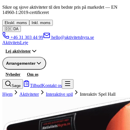
Sikre og sjove aktiviteter til den bedste pris på markedet —
EN
14960-1:2019
-
certificeret
Ekskl.
moms
Inkl.
moms
🇩🇰
DA
+46 31 303 44 99
hello@aktivitetshyra.se
Aktivitets
Leje
Lej aktiviteter
Arrangementer
Nyheder
Om os
Tilbud
Kontakt os
Søge
Hjem
Aktiviteter
Interaktive spil
Interaktiv Spel Hall