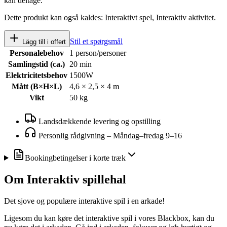
kan deltage.
Dette produkt kan også kaldes:
Interaktivt spel, Interaktiv aktivitet
.
Stil et spørgsmål
Lägg till i offert
Personalebehov
1 person/personer
Samlingstid (ca.)
20 min
Elektricitetsbehov
1500W
Mått (B×H×L)
4,6 × 2,5 × 4 m
Vikt
50 kg
Landsdækkende levering og opstilling
Personlig rådgivning
–
Måndag–fredag 9–16
Bookingbetingelser i korte træk
Om
Interaktiv spillehal
Det sjove og populære interaktive spil i en arkade!
Ligesom du kan køre det interaktive spil i vores Blackbox, kan du