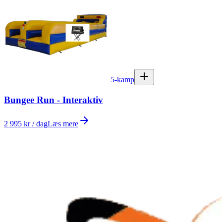
5-kamp
Bungee Run - Interaktiv
2 995 kr / dag
Læs mere