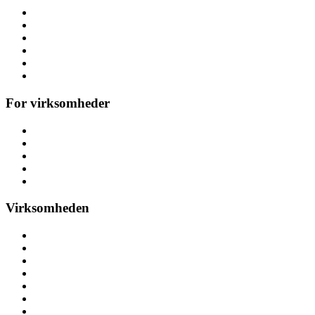
Firmafest
Temafest
Høstfest
Polterabend & hønefest
Referencer
Alle arrangementer
For virksomheder
Messeaktiviteter
Kickoff & teambuilding
Konference
Personalefest
Julefrokost & julefest
Virksomheden
Om aktivitetsleje
Her finder du os
Nyheder
Ledige stillinger
Pressemateriale
Pressemeddelelser
Bliv partner