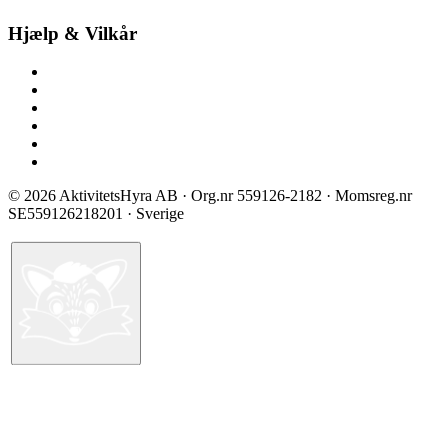
Hjælp & Vilkår
Kontakt os
Spørgsmål & svar
Prisliste
Sikkerhed & certificering
Vilkår ved booking
Privatlivspolitik
©
2026
AktivitetsHyra AB
· Org.nr
559126-2182
· Momsreg.nr
SE559126218201
· Sverige